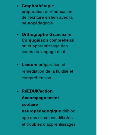
Graphothérapie
préparation et rééducation
de l'écriture en lien avec la
neuropédagogie
Orthographe-Grammaire-
Conjugaison
compréhensi
on et apprentissage des
codes du langage écrit
Lecture
préparation et
remédiation de la fluidité et
compréhension
RéEDUK'action
Accompagnement
scolaire
neuropédagogique
débloc
age des situations difficiles
et troubles d'apprentissages