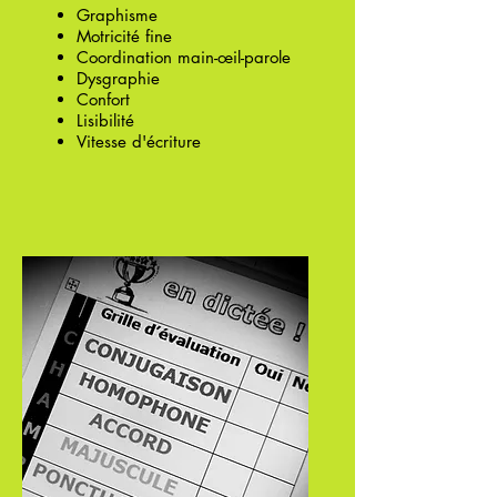
Graphisme
Motricité fine
Coordination main-œil-parole
Dysgraphie
Confort
Lisibilité
Vitesse d'écriture