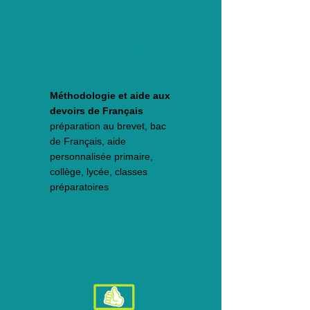
Soutien Français
Cours particuliers
Etat des lieux 1h
60€
+
pack 5h 38€
pack 10h 35€
​Méthodologie et a
ide aux
devoirs de Français
préparation au brevet, bac
de Français, aide
personnalisée
primaire,
collège, lycée, classes
préparatoires