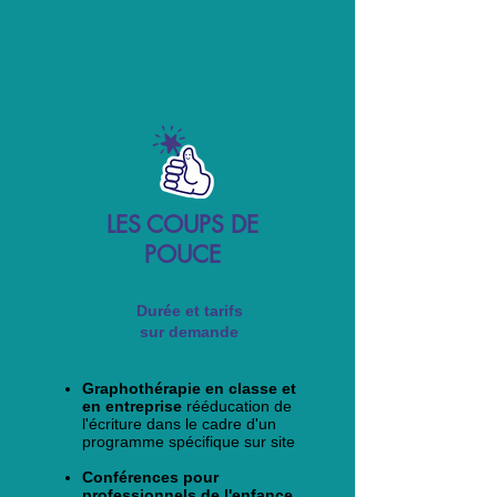
LES COUPS DE
POUCE
Durée et tarifs
sur demande
Graphothérapie en classe et
en entreprise
rééducation de
l'écriture dans le cadre d'un
programme spécifique sur site
Conférences pour
professionnels de l'enfance