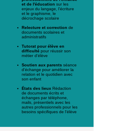
et de l'éducation
sur les
enjeux du langage, l'écriture
et le graphisme, le
décrochage scolaire
Relecture et correction
de
documents scolaires et
administratifs
Tutorat pour élève en
difficulté
pour réussir son
métier d'élève
Soutien aux parents
séance
d'échange pour améliorer la
relation et le quotidien avec
son enfant
États des lieux
Rédaction
de
documents écrits et
échanges par téléphone,
mails, présentiels avec les
autres professionnels pour les
besoins spécifiques de l'élève