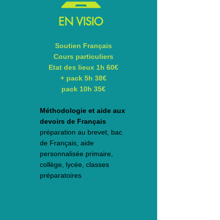
EN VISIO
Soutien Français
Cours particuliers
Etat des lieux 1h
60€
+
pack 5h 38€
pack 10h 35€
​Méthodologie et a
ide aux
devoirs de Français
préparation au brevet, bac
de Français, aide
personnalisée
primaire,
collège, lycée, classes
préparatoires